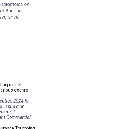
 Clientèles en
et Banque
surance
hui pour la
t nous décrire
rentrée 2024 le
. Issue d’un
de droit.
ment Commercial
surance Tourcoing