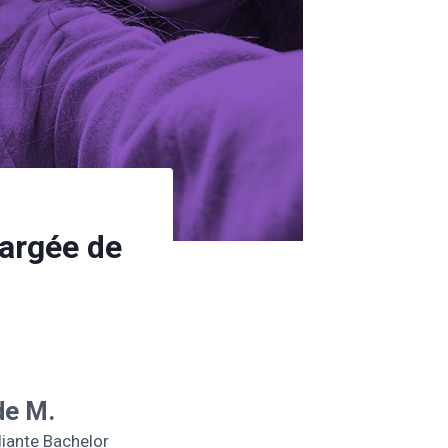
hargée de
de M.
diante Bachelor