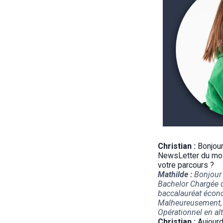
Christian :
Bonjour
NewsLetter du moi
votre parcours ?
Mathilde :
Bonjour !
Bachelor Chargée d
baccalauréat économ
Malheureusement, 
Opérationnel en a
Christian :
Aujourd