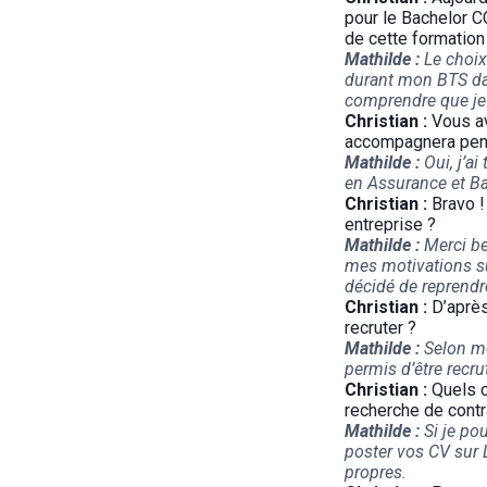
pour le Bachelor C
de cette formation
Mathilde :
Le choix 
durant mon BTS dan
comprendre que je 
Christian :
Vous av
accompagnera pend
Mathilde :
Oui, j’a
en Assurance et B
Christian :
Bravo !
entreprise ?
Mathilde :
Merci be
mes motivations sur
décidé de reprendr
Christian :
D’après
recruter ?
Mathilde :
Selon mo
permis d’être recru
Christian :
Quels c
recherche de contr
Mathilde :
Si je pou
poster vos CV sur
propres.