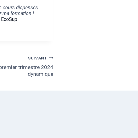
s cours dispensés
r ma formation !
z EcoSup
SUIVANT
 premier trimestre 2024
dynamique