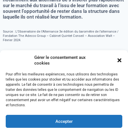
sur le marché du travail à l’issu de leur formation avec
souvent l’opportunité de rester dans la structure dans
laquelle ils ont réalisé leur formation.
Source : L’Observatoire de l’Alternance 3e édition du baromètre de l’alternance /
Fondation The Adecco Group – Cabinet Quintet Conseil – Association Walt –
Février 2024.
Gérer le consentement aux
Article mis à jour le 18 mars 2024
cookies
Politique de cookies (UE)
Mentions légales
Pour offrir les meilleures expériences, nous utilisons des technologies
Règlement intérieur
Notre réseau d’écoles
telles que les cookies pour stocker et/ou accéder aux informations des
appareils. Le fait de consentir à ces technologies nous permettra de
traiter des données telles que le comportement de navigation ou les ID
uniques sur ce site. Le fait de ne pas consentir ou de retirer son
consentement peut avoir un effet négatif sur certaines caractéristiques
et fonctions.
Accepter